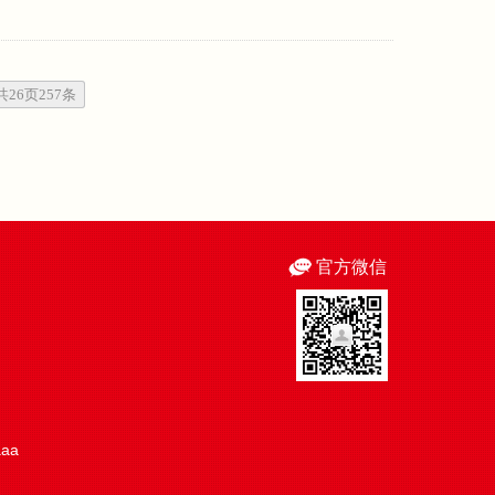
共26页257条
官方微信
aaa