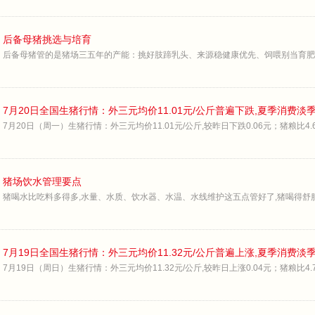
后备母猪挑选与培育
后备母猪管的是猪场三五年的产能：挑好肢蹄乳头、来源稳健康优先、饲喂别当育肥
7月20日全国生猪行情：外三元均价11.01元/公斤普遍下跌,夏季消费淡
7月20日（周一）生猪行情：外三元均价11.01元/公斤,较昨日下跌0.06元；猪粮比4.61
猪场饮水管理要点
猪喝水比吃料多得多,水量、水质、饮水器、水温、水线维护这五点管好了,猪喝得舒
7月19日全国生猪行情：外三元均价11.32元/公斤普遍上涨,夏季消费淡
7月19日（周日）生猪行情：外三元均价11.32元/公斤,较昨日上涨0.04元；猪粮比4.75