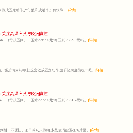
条做成固定动作,产仔数和成活率才有保障。
[详情]
季,关注高温应激与疫病防控
:1（亏损区间）；玉米2387.0元/吨,豆粕2985.0元/吨。
[详情]
、驱后清粪消毒,把这套做成固定动作,猪群健康度能稳一截。
[详情]
季,关注高温应激与疫病防控
:1（亏损区间）；玉米2378.0元/吨,豆粕2931.4元/吨。
[详情]
判断、不硬扛。把日常功夫做细,多数腹泻能压在萌芽里。
[详情]