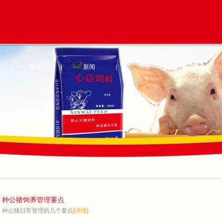
|
案例
|
新闻
|
商城
|
表单
种公猪饲养管理要点
种公猪日常管理的几个要点
[详情]