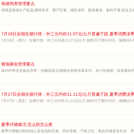
母猪饲养管理要点
母猪是猪场生产机器,膘情常评、围产盯紧、哺乳保吃、配种看准、换料平缓,把这几
7月18日全国生猪行情：外三元均价11.07元/公斤普遍下跌,夏季消费淡
7月18日（周六）生猪行情：外三元均价11.07元/公斤,较昨日下跌0.04元；猪粮比4.64
猪场驱虫管理要点
体内外寄生虫偷走营养、传播疫病,定期驱虫是降本基本功。有计划地驱、按体重给药
7月17日全国生猪行情：外三元均价11.11元/公斤普遍下跌,夏季消费淡
7月17日（周五）生猪行情：外三元均价11.11元/公斤,较昨日下跌0.03元；猪粮比4.67
夏季仔猪腹泻,怎么防怎么救
夏季仔猪腹泻防的核心是保温防应激、管好母猪、干燥卫生；救的关键是先补水、早