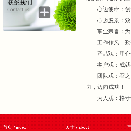
心迈使命：创
心迈愿景：致
事业宗旨：为
工作作风：勤
产品观：用心
客户观：成就
团队观：召之
力，迈向成功！
为人观：格守
首页
关于
/ index
/ about