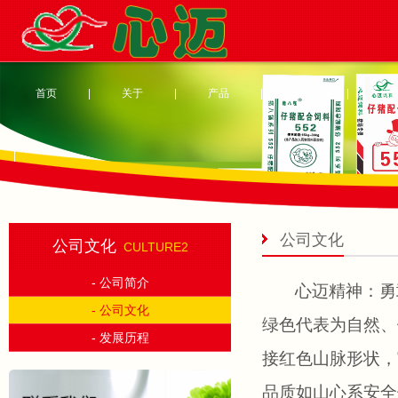
首页
|
关于
|
产品
|
案例
|
新
|
公司文化
公司文化
CULTURE2
- 公司简介
心迈精神：勇
- 公司文化
绿色代表为自然、
- 发展历程
接红色山脉形状，
品质如山心系安全