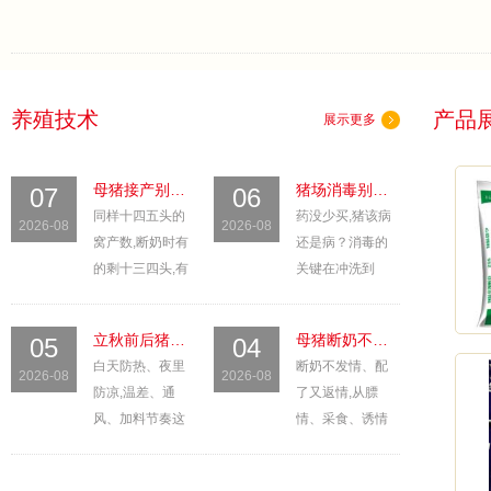
养殖技术
产品
/ Yzjs
展示更多
母猪接产别慌：产程拖长、假死仔猪该怎么处理
猪场消毒别白干：药怎么选、怎么用才真起作用
07
06
同样十四五头的
药没少买,猪该病
2026-08
2026-08
窝产数,断奶时有
还是病？消毒的
的剩十三四头,有
关键在冲洗到
的只剩十头出头,
位、浓度量准、
差距常出在接产
作用时间留够,顺
立秋前后猪场管理：昼夜温差一拉大,这几件事要提前做
母猪断奶不发情、配了又返情,先从这几处找原因
05
04
这几个小时。产
序反了再贵的药
白天防热、夜里
断奶不发情、配
前准备、接产流
也白搭。
[详情]
2026-08
2026-08
防凉,温差、通
了又返情,从膘
程、助产时机、
风、加料节奏这
情、采食、诱情
假死仔猪抢救,一
三件事管住,秋冬
到排查,一篇捋
次说清。
[详情]
呼吸道病能少来
清。
[详情]