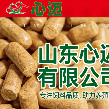
首页
|
关于
|
产品
|
案例
|
新
|