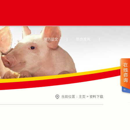
|
联系
|
简历提交
|
防伪查询
|
当前位置：
主页
>
资料下载