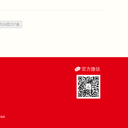
共26页257条
官方微信
aaa