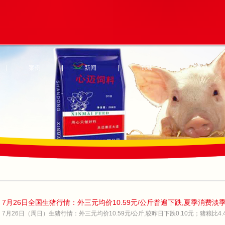
|
案例
|
新闻
|
商城
|
表单
7月26日全国生猪行情：外三元均价10.59元/公斤普遍下跌,夏季消费淡
7月26日（周日）生猪行情：外三元均价10.59元/公斤,较昨日下跌0.10元；猪粮比4.42