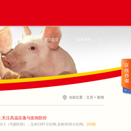
|
联系
|
简历提交
|
防伪查询
|
当前位置：
主页
>
新闻
季,关注高温应激与疫病防控
:1（亏损区间）；玉米2397.0元/吨,豆粕3030.0元/吨。
[详情]