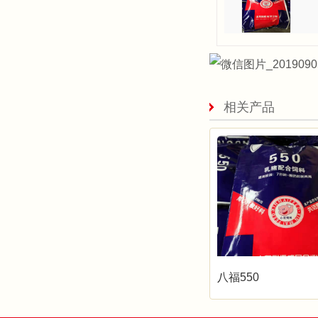
相关产品
八福550