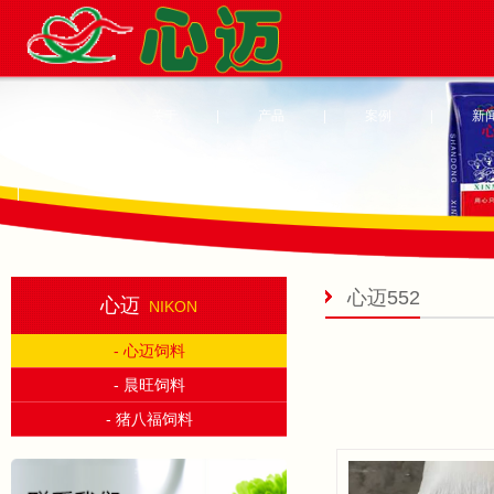
首页
|
关于
|
产品
|
案例
|
新
|
心迈552
心迈
NIKON
- 心迈饲料
- 晨旺饲料
- 猪八福饲料