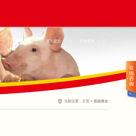
|
联系
|
简历提交
|
防伪查询
|
当前位置：
主页
>
视频播放