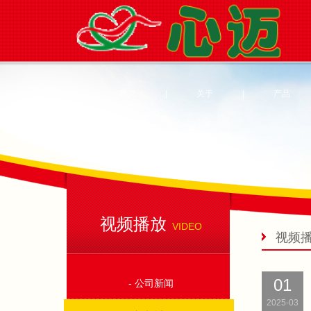
首页
|
关于
|
产品
视频播放
VIDEO
视频
01
- 公司新闻
2025-03