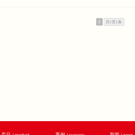
1
共1页1条
产品
案例
新闻
/ product
/ success
/ news