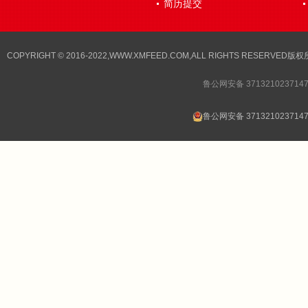
简历提交
COPYRIGHT © 2016-2022,WWW.XMFEED.COM,ALL RIGHTS RESER
鲁公网安备 371321023714
鲁公网安备 371321023714