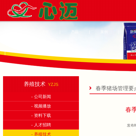
首页
|
关于
|
产品
|
案例
|
新
|
养殖技术
YZJS
春季猪场管理要
- 公司新闻
- 视频播放
春
- 资料下载
- 人才招聘
发布时
- 养殖技术