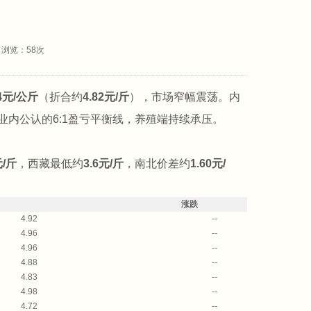
： 浏览：
58
次
64元/公斤
（折合约
4.82元/斤
），市场窄幅震荡。内
业内公认的6:1盈亏平衡线，养殖端持续承压。
元/斤
，西藏最低约
3.6元/斤
，南北价差约
1.60元/
涨跌
4.92
--
4.96
--
4.96
--
4.88
--
4.83
--
4.98
--
4.72
--