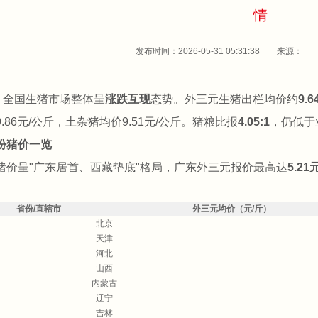
情
发布时间：2026-05-31 05:31:38 来源
日，全国生猪市场整体呈
涨跌互现
态势。外三元生猪出栏均价约
9.
.86元/公斤，土杂猪均价9.51元/公斤。猪粮比报
4.05:1
，仍低于
份猪价一览
猪价呈"广东居首、西藏垫底"格局，广东外三元报价最高达
5.21
省份/直辖市
外三元均价（元/斤）
北京
天津
河北
山西
内蒙古
辽宁
吉林