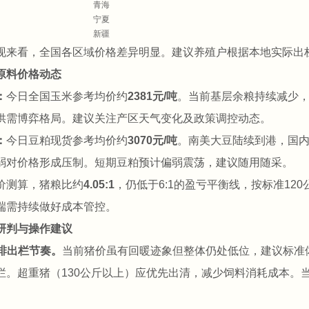
青海
宁夏
新疆
现来看，全国各区域价格差异明显。建议养殖户根据本地实际出
原料价格动态
：
今日全国玉米参考均价约
2381元/吨
。当前基层余粮持续减少
供需博弈格局。建议关注产区天气变化及政策调控动态。
：
今日豆粕现货参考均价约
3070元/吨
。南美大豆陆续到港，国
弱对价格形成压制。短期豆粕预计偏弱震荡，建议随用随采。
价测算，猪粮比约
4.05:1
，仍低于6:1的盈亏平衡线，按标准120
端需持续做好成本管控。
研判与操作建议
安排出栏节奏。
当前猪价虽有回暖迹象但整体仍处低位，建议标准体
栏。超重猪（130公斤以上）应优先出清，减少饲料消耗成本。