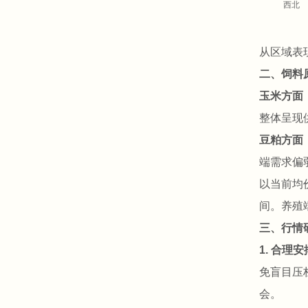
西北
从区域表
二、饲料
玉米方面
整体呈现
豆粕方面
端需求偏
以当前均
间。养殖
三、行情
1. 合理
免盲目压
会。