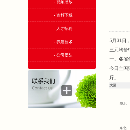
- 视频播放
- 资料下载
- 人才招聘
5月31
- 养殖技术
三元均价9
- 公司团队
一、各省
今日全国
斤
。
大区
华北
东北