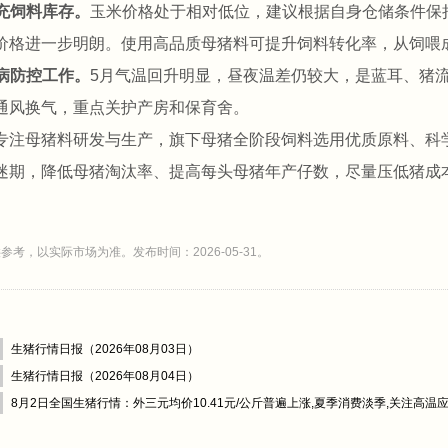
补充饲料库存。
玉米价格处于相对低位，建议根据自身仓储条件保持
价格进一步明朗。使用高品质母猪料可提升饲料转化率，从饲喂
疫病防控工作。
5月气温回升明显，昼夜温差仍较大，是蓝耳、猪
通风换气，重点关护产房和保育舍。
专注母猪料研发与生产，旗下母猪全阶段饲料选用优质原料、科
迷期，降低母猪淘汰率、提高每头母猪年产仔数，尽量压低猪成
参考，以实际市场为准。发布时间：2026-05-31。
生猪行情日报（2026年08月03日）
生猪行情日报（2026年08月04日）
8月2日全国生猪行情：外三元均价10.41元/公斤普遍上涨,夏季消费淡季,关注高温