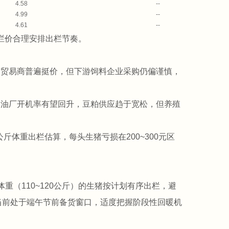
4.58
--
4.99
--
4.61
--
栏价合理安排出栏节奏。
，贸易商普遍挺价，但下游饲料企业采购仍偏谨慎，
内油厂开机率有望回升，豆粕供应趋于宽松，但养殖
公斤体重出栏估算，每头生猪亏损在200~300元区
重（110~120公斤）的生猪按计划有序出栏，避
当前处于端午节前备货窗口，适度把握阶段性回暖机