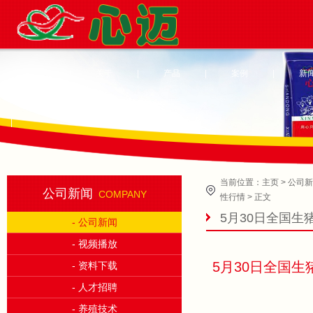
首页
|
关于
|
产品
|
案例
|
新
|
当前位置：
主页
>
公司新
公司新闻
COMPANY
性行情
> 正文
5月30日全国生
- 公司新闻
近，关注阶段性
- 视频播放
5月30日全国生
- 资料下载
- 人才招聘
- 养殖技术