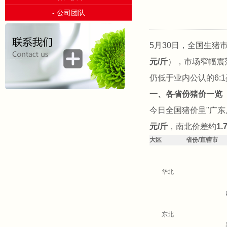
- 公司团队
5月30日，全国生猪
元/斤
），市场窄幅震荡
仍低于业内公认的6:
一、各省份猪价一览
今日全国猪价呈"广
元/斤
，南北价差约
1.
大区
省份/直辖市
华北
东北