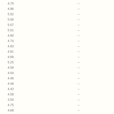
4.70
--
4.96
--
5.02
--
5.06
--
5.07
--
5.01
--
4.80
--
4.74
--
4.93
--
4.81
--
4.68
--
5.25
--
4.59
--
4.04
--
4.46
--
4.46
--
4.43
--
4.58
--
3.50
--
4.75
--
4.68
--