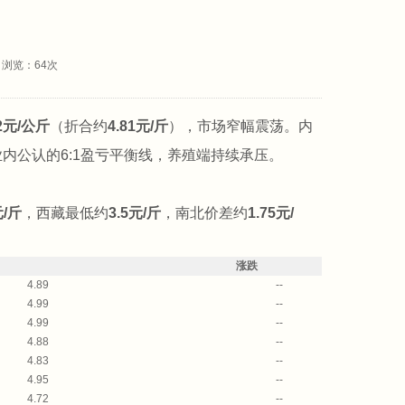
： 浏览：
64
次
62元/公斤
（折合约
4.81元/斤
），市场窄幅震荡。内
内公认的6:1盈亏平衡线，养殖端持续承压。
元/斤
，西藏最低约
3.5元/斤
，南北价差约
1.75元/
涨跌
4.89
--
4.99
--
4.99
--
4.88
--
4.83
--
4.95
--
4.72
--