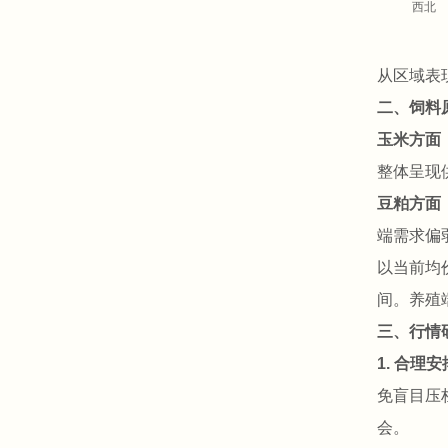
西北
从区域表
二、饲料
玉米方面
整体呈现
豆粕方面
端需求偏
以当前均
间。养殖
三、行情
1. 合理
免盲目压
会。