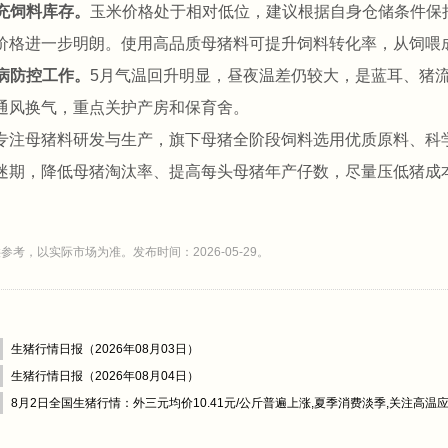
补充饲料库存。
玉米价格处于相对低位，建议根据自身仓储条件保持
价格进一步明朗。使用高品质母猪料可提升饲料转化率，从饲喂
疫病防控工作。
5月气温回升明显，昼夜温差仍较大，是蓝耳、猪
通风换气，重点关护产房和保育舍。
专注母猪料研发与生产，旗下母猪全阶段饲料选用优质原料、科
迷期，降低母猪淘汰率、提高每头母猪年产仔数，尽量压低猪成
参考，以实际市场为准。发布时间：2026-05-29。
生猪行情日报（2026年08月03日）
生猪行情日报（2026年08月04日）
8月2日全国生猪行情：外三元均价10.41元/公斤普遍上涨,夏季消费淡季,关注高温