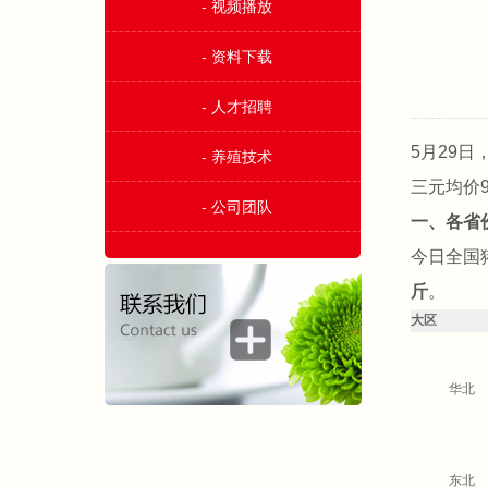
- 视频播放
- 资料下载
- 人才招聘
5月29
- 养殖技术
三元均价9
- 公司团队
一、各省
今日全国
斤
。
大区
华北
东北