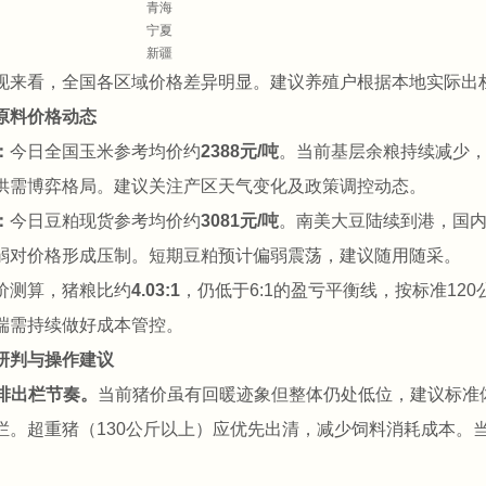
青海
宁夏
新疆
现来看，全国各区域价格差异明显。建议养殖户根据本地实际出
原料价格动态
：
今日全国玉米参考均价约
2388元/吨
。当前基层余粮持续减少
供需博弈格局。建议关注产区天气变化及政策调控动态。
：
今日豆粕现货参考均价约
3081元/吨
。南美大豆陆续到港，国
弱对价格形成压制。短期豆粕预计偏弱震荡，建议随用随采。
价测算，猪粮比约
4.03:1
，仍低于6:1的盈亏平衡线，按标准120
端需持续做好成本管控。
研判与操作建议
安排出栏节奏。
当前猪价虽有回暖迹象但整体仍处低位，建议标准体
栏。超重猪（130公斤以上）应优先出清，减少饲料消耗成本。