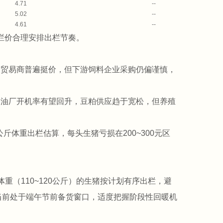
4.71
--
5.02
--
4.61
--
栏价合理安排出栏节奏。
，贸易商普遍挺价，但下游饲料企业采购仍偏谨慎，
内油厂开机率有望回升，豆粕供应趋于宽松，但养殖
公斤体重出栏估算，每头生猪亏损在200~300元区
重（110~120公斤）的生猪按计划有序出栏，避
当前处于端午节前备货窗口，适度把握阶段性回暖机