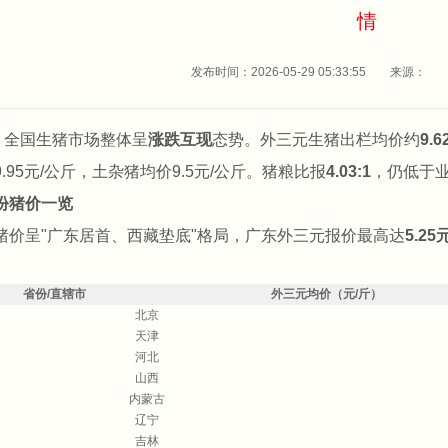
情
发布时间：2026-05-29 05:33:55 来源
日，全国生猪市场整体呈
涨跌互现
态势。外三元生猪出栏均价约
9.
.95元/公斤，土杂猪均价9.5元/公斤。猪粮比报
4.03:1
，仍低于业
份猪价一览
猪价呈"广东居首、西藏垫底"格局，广东外三元报价最高达
5.25
省份/直辖市
外三元均价（元/斤）
北京
天津
河北
山西
内蒙古
辽宁
吉林