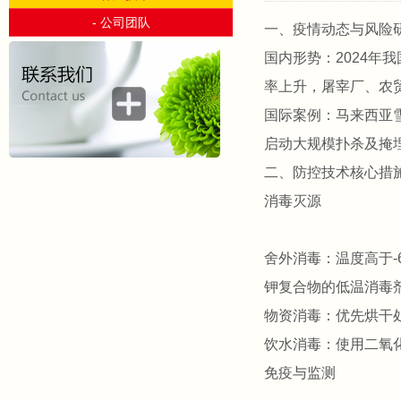
- 公司团队
一、疫情动态与风险
‌国内形势‌：202
率上升，屠宰厂、农
‌国际案例‌：马来西亚
启动大规模扑杀及掩
二、防控技术核心措
‌消毒灭源‌
‌舍外消毒‌：温度高
钾复合物的低温消毒剂
‌物资消毒‌：优先烘
‌饮水消毒‌：使用二
‌免疫与监测‌