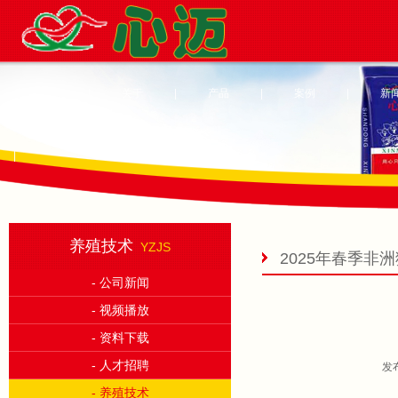
首页
|
关于
|
产品
|
案例
|
新
|
养殖技术
YZJS
2025年春季非
- 公司新闻
- 视频播放
- 资料下载
- 人才招聘
发
- 养殖技术